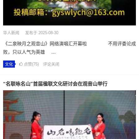
华人新闻
发布于 2025-08-30
《二泉映月之观音山》网络演唱汇开幕啦 不用评委论成
败，只以人气为英雄 …
文化
点赞(75)
评论关闭
“名联咏名山”首届楹联文化研讨会在观音山举行