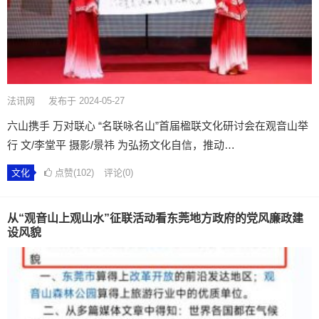
法讯网
发布于 2024-05-27
六山携手 万对联心 “名联咏名山”首届楹联文化研讨会在观音山举
行 文/李堂平 摄影/景祎 为弘扬文化自信，推动…
文化
点赞(102)
评论(0)
从“观音山上观山水”征联活动看东莞地方政府的党风廉政建
设风貌