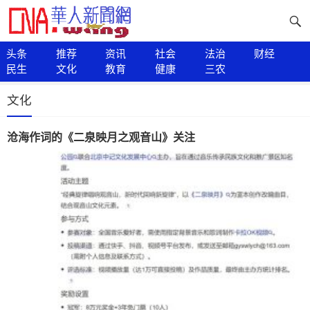
头条
推荐
资讯
社会
法治
财经
民生
文化
教育
健康
三农
文化
沧海作词的《二泉映月之观音山》关注