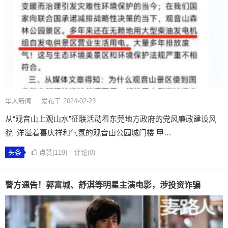
华人新闻
发布于 2024-02-23
从“观音山上观山水”征联活动看东莞地方政府的党风廉政建设风
貌 ​​​ 洋溢着喜庆祥和气氛的观音山公园城门楼 甲…
头条
点赞(119)
评论(0)
警方通告！郭富城、舒淇等明星主演电影，涉投资诈骗