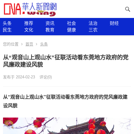
头条
推荐
资讯
社会
法治
财经
民生
文化
教育
健康
三农
您的位置
首页
头条
从“观音山上观山水”征联活动看东莞地方政府的党
风廉政建设风貌
发布于 2024-02-23
评论(0)
从“观音山上观山水”征联活动看东莞地方政府的党风廉政建
设风貌