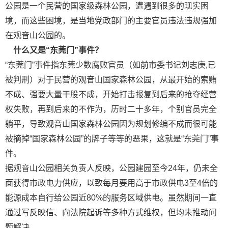
公园是一个民营的国家级森林公园，遭遇到很多的现实困
境，而这些困境，是当地党政部门的主要官员违法违规强加
在观音山公园的。
什么又是“东莞门”事件？
“东莞门”事件指东莞少数腐败官员（如前市委书记刘志庚,已
被判刑）对于民营的观音山国家森林公园，从最开始的索贿
不成、强要大量干股不成，开始打击报复到后来的抢夺经营
权失败，再到后来的不作为，历时二十多年，个别官员完全
躺平，导致观音山国家森林公园因为规划修编不成而很可能
被摘掉“国家森林公园”的牌子等等的恶果，这就是“东莞门”事
件。
据观音山公园相关负责人反映，公园建园至今24年，仍未全
面获得市政电力供应，以致每月要用高于市政供电3至4倍的
能源成本自行给公园近80%的服务区域供电。虽然期间一直
通过写反映信、向法院起诉等多种方式维权，但均未推动问
题解决。