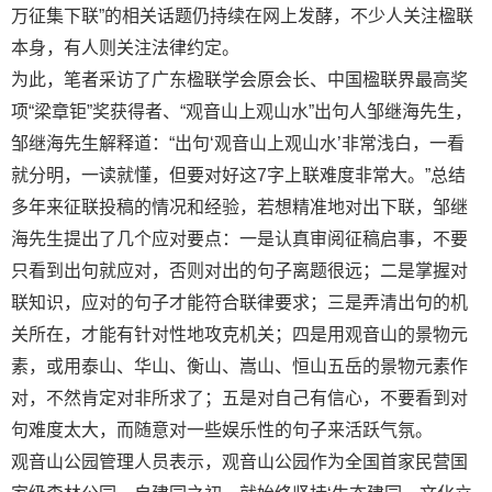
万征集下联”的相关话题仍持续在网上发酵，不少人关注楹联
本身，有人则关注法律约定。
为此，笔者采访了广东楹联学会原会长、中国楹联界最高奖
项“梁章钜”奖获得者、“观音山上观山水”出句人邹继海先生，
邹继海先生解释道：“出句‘观音山上观山水’非常浅白，一看
就分明，一读就懂，但要对好这7字上联难度非常大。”总结
多年来征联投稿的情况和经验，若想精准地对出下联，邹继
海先生提出了几个应对要点：一是认真审阅征稿启事，不要
只看到出句就应对，否则对出的句子离题很远；二是掌握对
联知识，应对的句子才能符合联律要求；三是弄清出句的机
关所在，才能有针对性地攻克机关；四是用观音山的景物元
素，或用泰山、华山、衡山、嵩山、恒山五岳的景物元素作
对，不然肯定对非所求了；五是对自己有信心，不要看到对
句难度太大，而随意对一些娱乐性的句子来活跃气氛。
观音山公园管理人员表示，观音山公园作为全国首家民营国