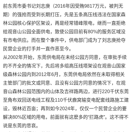
前东莞市委书记刘志庚（2016年因受贿9817万元，被判无
期）的强抢而受到长期打压，先是五条高压线违法在国家森
林公园核心保护区架设，再是经常错峰限电，继而一直拒绝
给观音山公园全面供电，致使公园目前有80%的服务区域没
有市电供应。而在整个事件中，供电部门成为了刘志庚抢夺
民营企业的打手并一直作恶至今。
从2002年开始，东莞供电局在未经公园方同意，在审批手续
的不齐全的情况下，先后将多组高压线塔架设在观音山国家
级森林公园内到2012年6月，东莞供电局依然在未取得相关
主管部门的批文或同意、且没有公园方同意的情况下，在观
音山森林公园范围内的山体及吉祥路两边，进行220千伏东莞
至角布双回送电线工程及110千伏鹿窝输变电配套线路施工建
设，毁林近百亩；再到如今2024年，仅仅一个民营企业的要
解决80%区域的用电，前面就有这麽多的“拦路虎”。这不得不
说是东莞的悲哀。