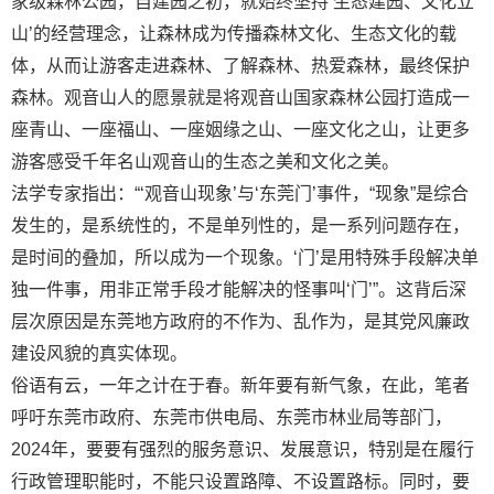
家级森林公园，自建园之初，就始终坚持‘生态建园、文化立
山’的经营理念，让森林成为传播森林文化、生态文化的载
体，从而让游客走进森林、了解森林、热爱森林，最终保护
森林。观音山人的愿景就是将观音山国家森林公园打造成一
座青山、一座福山、一座姻缘之山、一座文化之山，让更多
游客感受千年名山观音山的生态之美和文化之美。
法学专家指出：“‘观音山现象’与‘东莞门’事件，“现象”是综合
发生的，是系统性的，不是单列性的，是一系列问题存在，
是时间的叠加，所以成为一个现象。‘门’是用特殊手段解决单
独一件事，用非正常手段才能解决的怪事叫‘门’”。这背后深
层次原因是东莞地方政府的不作为、乱作为，是其党风廉政
建设风貌的真实体现。
俗语有云，一年之计在于春。新年要有新气象，在此，笔者
呼吁东莞市政府、东莞市供电局、东莞市林业局等部门，
2024年，要要有强烈的服务意识、发展意识，特别是在履行
行政管理职能时，不能只设置路障、不设置路标。同时，要