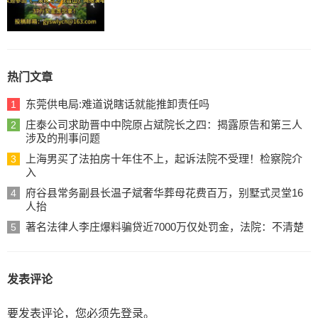
热门文章
东莞供电局:难道说瞎话就能推卸责任吗
1
庄泰公司求助晋中中院原占斌院长之四：揭露原告和第三人
2
涉及的刑事问题
上海男买了法拍房十年住不上，起诉法院不受理！检察院介
3
入
府谷县常务副县长温子斌奢华葬母花费百万，别墅式灵堂16
4
人抬
著名法律人李庄爆料骗贷近7000万仅处罚金，法院：不清楚
5
发表评论
要发表评论，您必须先
登录
。