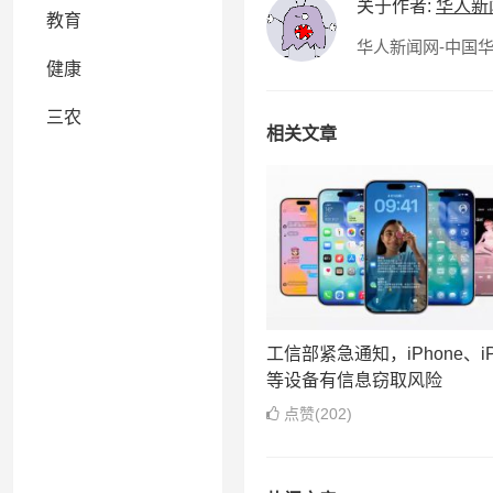
关于作者:
华人新
教育
华人新闻网-中国华人
健康
三农
相关文章
工信部紧急通知，iPhone、iP
等设备有信息窃取风险
点赞(202)