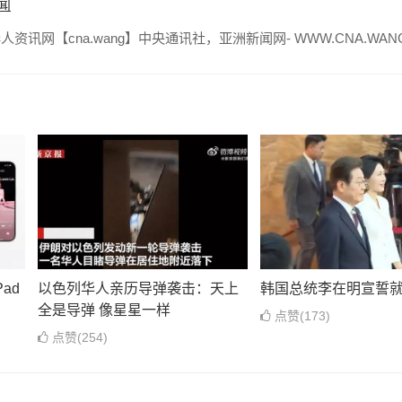
闻
资讯网【cna.wang】中央通讯社，亚洲新闻网- WWW.CNA.WAN
ad
以色列华人亲历导弹袭击：天上
韩国总统李在明宣誓
全是导弹 像星星一样
点赞(173)
点赞(254)