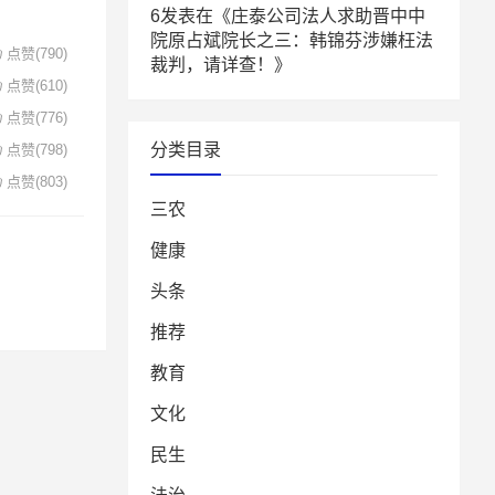
6
发表在《
庄泰公司法人求助晋中中
院原占斌院长之三：韩锦芬涉嫌枉法
点赞(790)
裁判，请详查！
》
点赞(610)
点赞(776)
分类目录
点赞(798)
点赞(803)
三农
健康
头条
推荐
教育
文化
民生