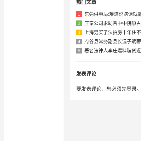
热门文章
东莞供电局:难道说瞎话就
1
庄泰公司求助晋中中院原占
2
上海男买了法拍房十年住不
3
府谷县常务副县长温子斌奢
4
著名法律人李庄爆料骗贷近
5
发表评论
要发表评论，您必须先
登录