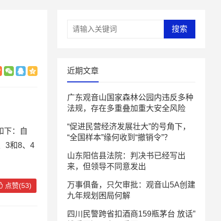
搜索
近期文章
广东观音山国家森林公园内违反多种
法规，存在多重叠加重大安全风险
“促进民营经济发展壮大”的号角下，
如下：自
“全国样本”缘何收到“撤销令”？
、3和8、4
山东阳信县法院：判决书已经写出
来，但领导不同意发出
万事俱备，只欠审批：观音山5A创建
点赞(53)
九年规划困局何解
四川民警跨省扣酒商159瓶茅台 放话”