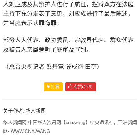
人刘应成及其辩护人进行了质证，控辩双方在法庭
主持下充分发表了意见，刘应成进行了最后陈述，
并当庭表示认罪悔罪。
部分人大代表、政协委员、宗教界代表、群众代表
及被告人亲属旁听了庭审及宣判。
（总台央视记者 奚丹霓 冀成海 田萌）
打赏
点赞(129)
关于作者:
华人新闻
华人新闻网-中国华人资讯网【cna.wang】中央通讯社，亚洲新闻
网- WWW.CNA.WANG