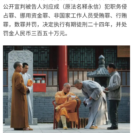
公开宣判被告人刘应成（原法名释永信）犯职务侵
占罪、挪用资金罪、非国家工作人员受贿罪、行贿
罪，数罪并罚，决定执行有期徒刑二十四年，并处
罚金人民币三百五十万元。